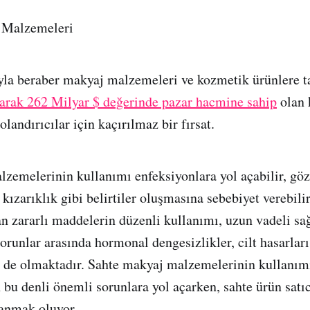
 Malzemeleri
yla beraber makyaj malzemeleri ve kozmetik ürünlere t
larak 262 Milyar $ değerinde pazar hacmine sahip
olan 
olandırıcılar için kaçırılmaz bir fırsat.
zemelerinin kullanımı enfeksiyonlara yol açabilir, gö
 kızarıklık gibi belirtiler oluşmasına sebebiyet verebili
n zararlı maddelerin düzenli kullanımı, uzun vadeli sağ
sorunlar arasında hormonal dengesizlikler, cilt hasarlar
 de olmaktadır. Sahte makyaj malzemelerinin kullanımı 
 bu denli önemli sorunlara yol açarken, sahte ürün satıc
zanmak oluyor.