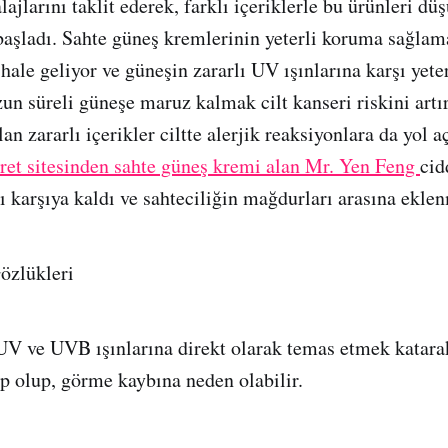
jlarını taklit ederek, farklı içeriklerle bu ürünleri dü
aşladı. Sahte güneş kremlerinin yeterli koruma sağla
 hale geliyor ve güneşin zararlı UV ışınlarına karşı yet
un süreli güneşe maruz kalmak cilt kanseri riskini artı
n zararlı içerikler ciltte alerjik reaksiyonlara da yol aç
caret sitesinden sahte güneş kremi alan Mr. Yen Feng
cid
şı karşıya kaldı ve sahteciliğin mağdurları arasına ekle
özlükleri
V ve UVB ışınlarına direkt olarak temas etmek katarak
ep olup, görme kaybına neden olabilir.