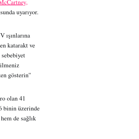
-McCartney,
usunda uyarıyor.
V ışınlarına
en katarakt ve
 sebebiyet
bilmeniz
n gösterin''
vro olan 41
6 binin üzerinde
 hem de sağlık