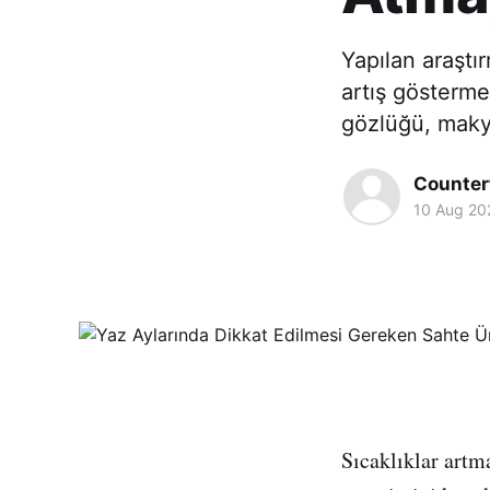
Yapılan araştı
artış gösterme
gözlüğü, makyaj
Counter
10 Aug 20
Sıcaklıklar artm