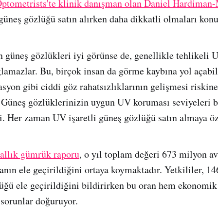
Optometrists'te klinik danışman olan Daniel Hardiman
 güneş gözlüğü satın alırken daha dikkatli olmaları kon
 güneş gözlükleri iyi görünse de, genellikle tehlikeli U
lamazlar. Bu, birçok insan da görme kaybına yol açabil
syon gibi ciddi göz rahatsızlıklarının gelişmesi riskine
 Güneş gözlüklerinizin uygun UV koruması seviyeleri 
. Her zaman UV işaretli güneş gözlüğü satın almaya öze
rallık gümrük raporu
, o yıl toplam değeri 673 milyon a
nın ele geçirildiğini ortaya koymaktadır. Yetkililer, 14
üğü ele geçirildiğini bildirirken bu oran hem ekonomik
sorunlar doğuruyor.