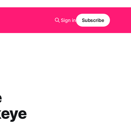
Sign in
Subscribe
e
keye