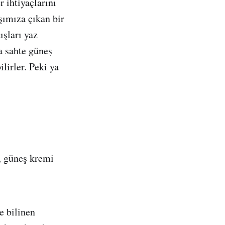
 ihtiyaçlarını
şımıza çıkan bir
ışları yaz
a sahte güneş
lirler. Peki ya
, güneş kremi
e bilinen