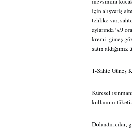
mevsimini kucakl
için alışveriş si
tehlike var, saht
aylarında %9 ora
kremi, güneş gözl
satın aldığımız ü
1-Sahte Güneş K
Küresel ısınmanı
kullanımı tüketi
Dolandırıcılar, g