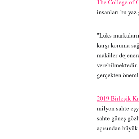
The College of 
insanları bu yaz
"Lüks markaların
karşı koruma sağ
maküler dejenera
verebilmektedir.
gerçekten önemli
2019 Birleşik K
milyon sahte eşya
sahte güneş gözl
açısından büyük 