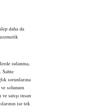
alep daha da
kozmetik
zlerde sulanma,
r. Sahte
lık sorunlarına
ı ve solunum
ve satışı insan
ılarının ise tek