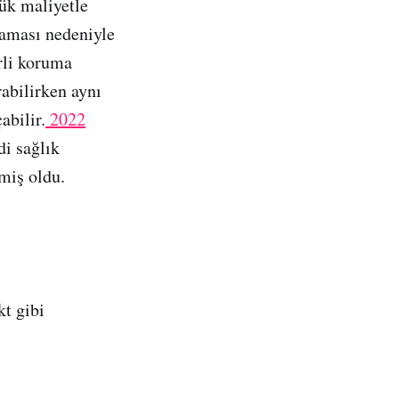
şük maliyetle
maması nedeniyle
erli koruma
rabilirken aynı
abilir.
2022
di sağlık
nmiş oldu.
t gibi